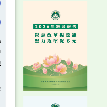
時
習
理
溝
、