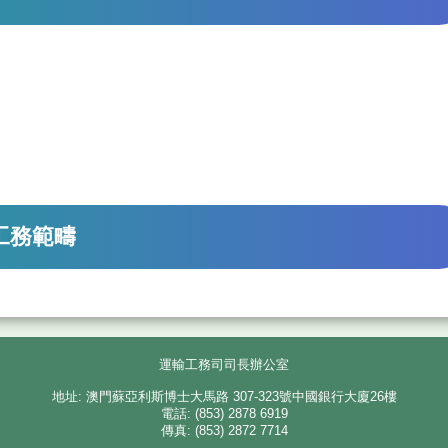
輸工務範疇
運輸工務司司長辦公室
地址: 澳門蘇亞利斯博士大馬路 307-323號中國銀行大廈26樓
電話: (853) 2878 6919
傳真: (853) 2872 7714