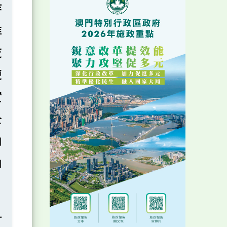
作
推
交
便
實
全
加
加
討