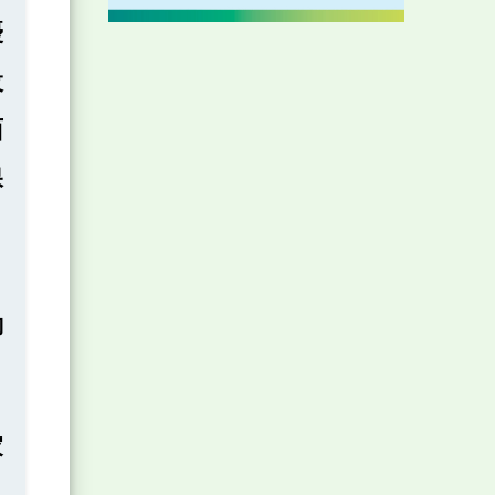
優
設
面
保
，
，
動
家